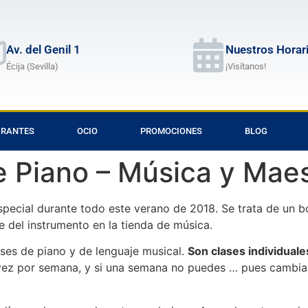
Av. del Genil 1
Nuestros Horar
Écija (Sevilla)
¡Visítanos!
URANTES
OCIO
PROMOCIONES
BLOG
e Piano – Música y Mae
ecial durante todo este verano de 2018. Se trata de un bo
e del instrumento en la tienda de música.
ases de piano y de lenguaje musical.
Son clases individuale
vez por semana, y si una semana no puedes … pues cambias 