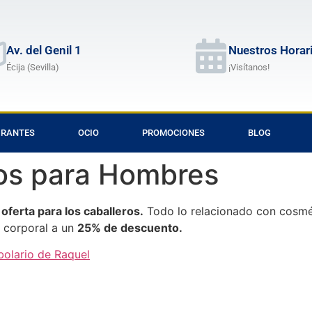
Av. del Genil 1
Nuestros Horar
Écija (Sevilla)
¡Visítanos!
URANTES
OCIO
PROMOCIONES
BLOG
os para Hombres
n
oferta para los caballeros.
Todo lo relacionado con cosmét
a corporal a un
25% de descuento.
bolario de Raquel